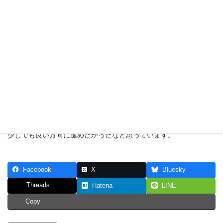
しかし、それより感じるのは、当時の私の感じていた課題をメン
バーで共有し建設的な解決策を考える会議を運営できたのではと
感じます。
自ら課題を設定し上と下を巻き込んだ話し合いをデザインする。
ファシリテーションとは会議技術という風に言われますが、”知的
相互作用を促進する働き”です。メンバー個々の知識の相互作用
で、ひとりだと解決の難しい課題も、もしかしたら解決する道が
あったのではと感じています。
当時の私は疲弊し独立の道を進むことにしました。しかし今で
も、このスキルを持ってあの頃に戻り仲間と共に、会社、組織を
少しでも良い方向に進めたかったなと思っています。
Facebook
X
Bluesky
Threads
Hatena
LINE
Copy