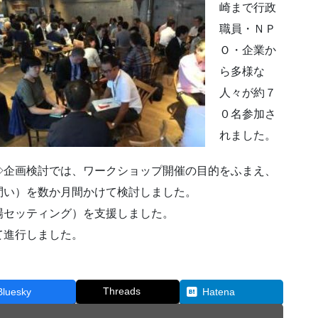
崎まで行政
職員・ＮＰ
Ｏ・企業か
ら多様な
人々が約７
０名参加さ
れました。
◇企画検討では、ワークショップ開催の目的をふまえ、
問い）を数か月間かけて検討しました。
場セッティング）を支援しました。
て進行しました。
Threads
Bluesky
Hatena