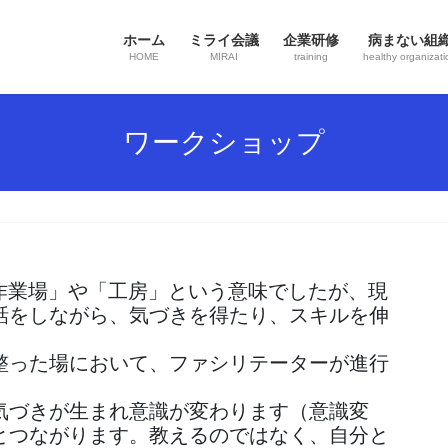
ホーム
ミライ会議
企業研修
病まない組
HOME
MIRAI
training
healthy organizati
ワークショップ
)は「作業場」や「工房」という意味でしたが、現
話をしながら、気づきを得たり、スキルを伸
整った場において、ファシリテーターが進行
気づきが生まれ意識が変わります（意識変
とつながります。教えるのではなく、自分と