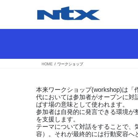
コ
ナ
ン
ビ
テ
ゲ
ン
ー
ツ
シ
へ
ョ
ス
ン
キ
に
ッ
移
HOME
ワークショップ
プ
動
本来ワークショップ(workshop
代においては参加者がオープンに対
ばす場の意味として使われます。
参加者は自発的に発言できる環境が
を支援します。
テーマについて対話をすることで、
容）。それが最終的には行動変容へ